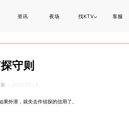
资讯
夜场
找KTV
客服
夜场知识
找夜场
侦探守则
杭州夜场
 ：2025.03.28
如果外泄，就失去作侦探的信用了。