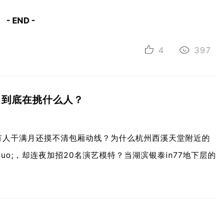
- END -
4
397
，到底在挑什么人？
有人干满月还摸不清包厢动线？为什么杭州西溪天堂附近的
rdquo;，却连夜加招20名演艺模特？当湖滨银泰in77地下层的