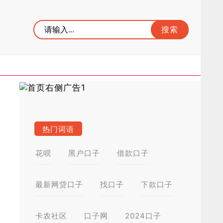
热门词语
花呗
黑户口子
借款口子
最新网贷口子
找口子
下款口子
卡农社区
口子网
2024口子