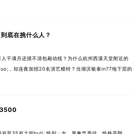
，到底在挑什么人？
有人干满月还摸不清包厢动线？为什么杭州西溪天堂附近的
rdquo;，却连夜加招20名演艺模特？当湖滨银泰in77地下层的
3500
：18岁至35岁之间bull; 性别：女，形象气质佳，性格开朗，