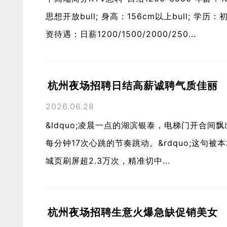
思想开放bull; 身高：156cm以上bull; 学历
资待遇：日薪1200/1500/2000/250...
杭州夜场招聘日结高薪诚聘气质佳丽
2026.06.28
&ldquo;凌晨一点的湖滨银泰，电梯门开合间飘出
每分钟17次心跳的节奏跳动。&rdquo;这句
城页刷屏超2.3万次，精准切中...
杭州夜场招聘生意火爆急缺促销美女