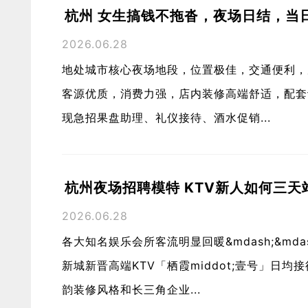
杭州 女生搞钱不拖沓，夜场日结，当
2026.06.28
地处城市核心夜场地段，位置极佳，交通便利，
客源优质，消费力强，店内装修高端舒适，配套
现急招果盘助理、礼仪接待、酒水促销...
杭州夜场招聘模特 KTV新人如何三天
2026.06.28
各大知名娱乐会所客流明显回暖&mdash;&m
新城新晋高端KTV「栖霞middot;壹号」日
韵装修风格和长三角企业...