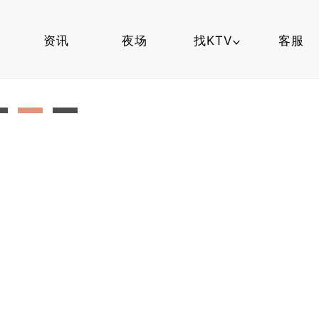
资讯
夜场
找KTV
客服
夜场知识
找夜场
杭州夜场