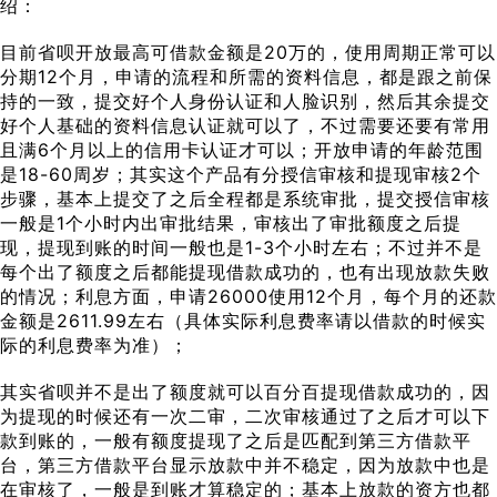
绍：
目前省呗开放最高可借款金额是20万的，使用周期正常可以
分期12个月，申请的流程和所需的资料信息，都是跟之前保
持的一致，提交好个人身份认证和人脸识别，然后其余提交
好个人基础的资料信息认证就可以了，不过需要还要有常用
且满6个月以上的信用卡认证才可以；开放申请的年龄范围
是18-60周岁；其实这个产品有分授信审核和提现审核2个
步骤，基本上提交了之后全程都是系统审批，提交授信审核
一般是1个小时内出审批结果，审核出了审批额度之后提
现，提现到账的时间一般也是1-3个小时左右；不过并不是
每个出了额度之后都能提现借款成功的，也有出现放款失败
的情况；利息方面，申请26000使用12个月，每个月的还款
金额是2611.99左右（具体实际利息费率请以借款的时候实
际的利息费率为准）；
其实省呗并不是出了额度就可以百分百提现借款成功的，因
为提现的时候还有一次二审，二次审核通过了之后才可以下
款到账的，一般有额度提现了之后是匹配到第三方借款平
台，第三方借款平台显示放款中并不稳定，因为放款中也是
在审核了，一般是到账才算稳定的；基本上放款的资方也都