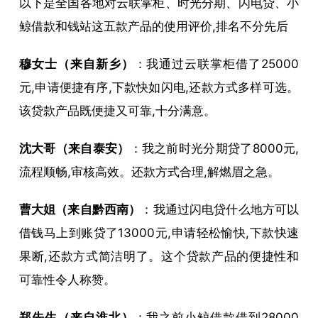
以下是全国各地对云联掌柜、时光分期、闪电贷、小
鲸借款和钱站这五款产品的使用评价,排名不分先后
穆女士（来自新乡）
：我通过云联掌柜借了25000
元,申请便捷有序,下款快如闪电,还款方式多样可选。
该贷款产品既便捷又可靠,十分满意。
沈大哥（来自泰安）
：我之前时光分期贷了8000元,
流程顺畅,审核高效。还款方式合理,解燃眉之急。
曹大姐（来自黔西南）
：我通过闪电贷什么地方可以
借钱马上到账贷了13000元,申请轻松愉快,下款快速
果断,还款方式简洁明了。这个贷款产品的便捷性和
可靠性令人称赞。
郑先生（来自淮北）
：我之前小鲸借款借到28000