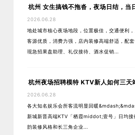
杭州 女生搞钱不拖沓，夜场日结，当
2026.06.28
地处城市核心夜场地段，位置极佳，交通便利，
客源优质，消费力强，店内装修高端舒适，配套
现急招果盘助理、礼仪接待、酒水促销...
杭州夜场招聘模特 KTV新人如何三天
2026.06.28
各大知名娱乐会所客流明显回暖&mdash;&m
新城新晋高端KTV「栖霞middot;壹号」日
韵装修风格和长三角企业...