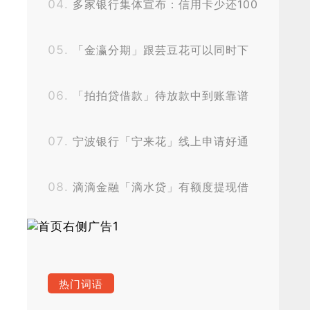
多家银行集体宣布：信用卡少还100
元不用全额罚息
「金瀛分期」跟芸豆花可以同时下
款吗？
「拍拍贷借款」待放款中到账靠谱
吗？
宁波银行「宁来花」线上申请好通
过吗？
滴滴金融「滴水贷」有额度提现借
款失败怎么办？
热门词语