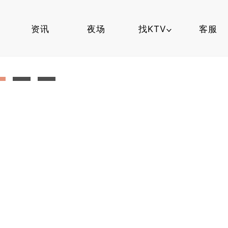
资讯
夜场
找KTV
客服
夜场知识
找夜场
杭州夜场