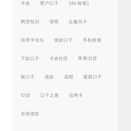
卡农
黑户口子
[db:标签]
网贷知识
借呗
众鑫玩卡
信用卡论坛
借款口子
手机租借
下款口子
卡农社区
苹果ID贷
新口子
借款
花呗
最新口子
ID贷
口子之家
信用卡
在线借款