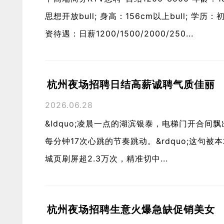
思想开放bull; 身高：156cm以上bull; 学历
资待遇：日薪1200/1500/2000/250...
杭州夜场招聘日结高薪诚聘气质佳丽
2026.06.28
&ldquo;凌晨一点的湖滨银泰，电梯门开合间飘出
每分钟17次心跳的节奏跳动。&rdquo;这句
城页刷屏超2.3万次，精准切中...
杭州夜场招聘生意火爆急缺促销美女