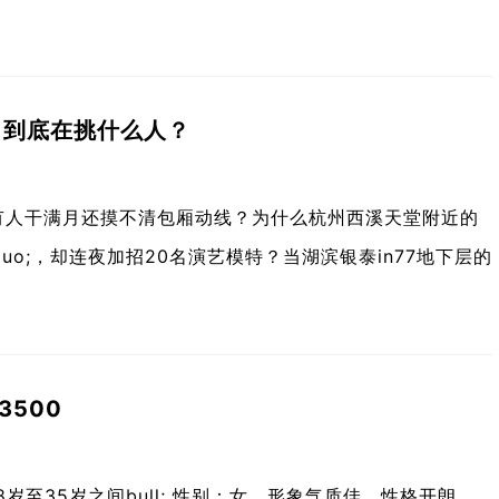
，到底在挑什么人？
有人干满月还摸不清包厢动线？为什么杭州西溪天堂附近的
rdquo;，却连夜加招20名演艺模特？当湖滨银泰in77地下层的
3500
：18岁至35岁之间bull; 性别：女，形象气质佳，性格开朗，